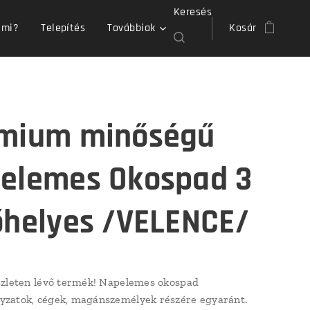
Keresés
 mi?
Telepítés
Továbbiak
Kosár
mium minőségű
elemes Okospad 3
őhelyes /VELENCE/
zleten lévő termék! Napelemes okospad
zatok, cégek, magánszemélyek részére egyaránt.