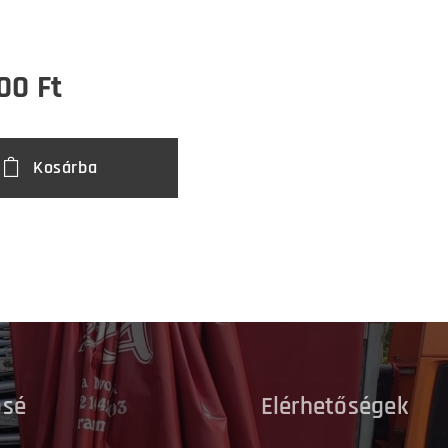
00
Ft
Kosárba
ősé
Elérhetőségek