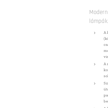
Modern 
lámpák,
A 
(k
cs
me
vi
A 
ko
so
Sz
út
pa
be