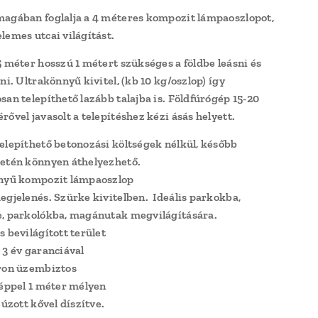
agában foglalja a 4 méteres kompozit lámpaoszlopot,
lemes utcai világítást.
5 méter hosszú 1 métert szükséges a földbe leásni és
ni. Ultrakönnyű kivitel, (kb 10 kg/oszlop) így
san telepíthető lazább talajba is. Földfúrógép 15-20
rővel javasolt a telepítéshez kézi ásás helyett.
elepíthető betonozási költségek nélkül, később
etén könnyen áthelyezhető.
nnyű kompozit lámpaoszlop
egjelenés. Szürke kivitelben. Ideális parkokba,
, parkolókba, magánutak megvilágítására.
s bevilágított terület
 3 év garanciával
ron üzembiztos
géppel 1 méter mélyen
zúzott kővel díszítve.