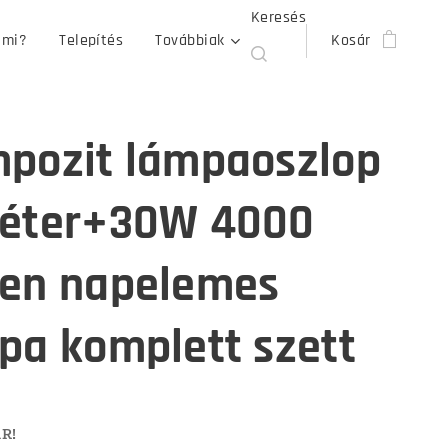
Keresés
 mi?
Telepítés
Továbbiak
Kosár
pozit lámpaoszlop
éter+30W 4000
en napelemes
pa komplett szett
R!