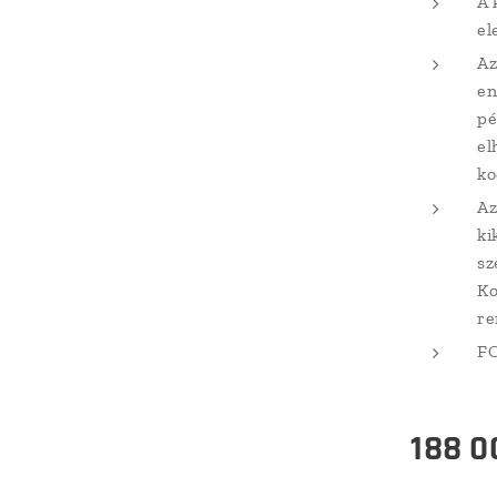
A 
el
Az
en
pé
el
ko
Az
ki
sz
Ko
re
F
188 0