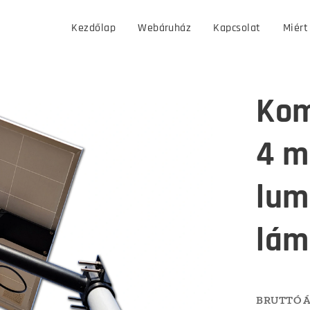
Kezdőlap
Webáruház
Kapcsolat
Miért
Kom
4 m
lum
lám
BRUTTÓ Á