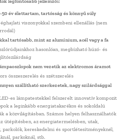
ok legfontosabb jellemzői:
-50 év élettartam, tartósság és könnyű súly
 éghajlati viszonyokkal szembeni ellenállás (nem
rrodál)
kkal tartósabb, mint az alumínium, acél vagy a fa
szlórúdjainkhoz hasonlóan, megbízható húzó- és
jlítószilárdság
lámpaoszlopok nem vezetik az elektromos áramot
ors összeszerelés és szétszerelés
nnyen szállítható szerkezetek, nagy szilárdsággal
ED-es lámpatestekkel felszerelt innovatív kompozit
pok a leginkább energiatakarékos és sokoldalú
ák a közvilágításban. Számos helyen felhasználhatók
az útépítésben, az energiatermelésben, utak,
, parkolók, kereskedelmi és sportlétesítményeknél,
knál, parkoknál, stb.