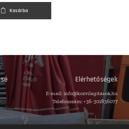
Kosárba
ősé
Elérhetőségek
E-mail: info@kozvilagitasok.hu
Telefonszám: +36-301836077