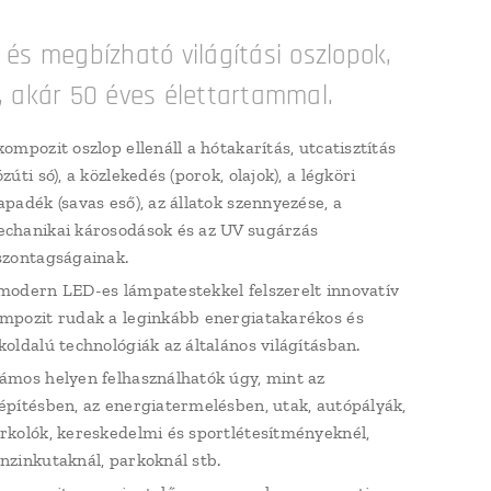
és megbízható világítási oszlopok,
 akár 50 éves élettartammal.
kompozit oszlop ellenáll a hótakarítás, utcatisztítás
özúti só), a közlekedés (porok, olajok), a légköri
apadék (savas eső), az állatok szennyezése, a
chanikai károsodások és az UV sugárzás
szontagságainak.
modern LED-es lámpatestekkel felszerelt innovatív
mpozit rudak a leginkább energiatakarékos és
koldalú technológiák az általános világításban.
ámos helyen felhasználhatók úgy, mint az
építésben, az energiatermelésben, utak, autópályák,
rkolók, kereskedelmi és sportlétesítményeknél,
nzinkutaknál, parkoknál stb.