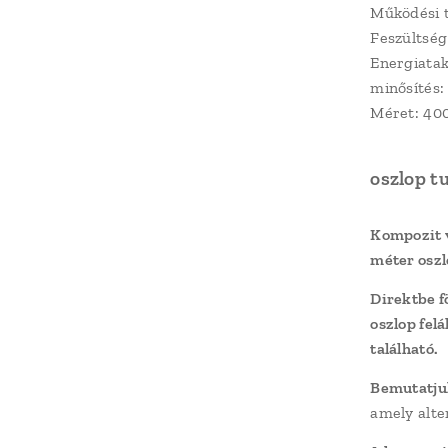
Működési t
Feszültség
Energiatak
minősítés:
Méret: 40
oszlop t
Kompozit v
méter oszl
Direktbe f
oszlop fel
található.
Bemutatjuk
amely alte