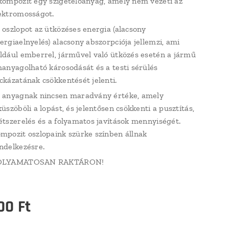
kompozit egy szigetelőanyag, amely nem vezeti az
ektromosságot.
 oszlopot az ütközéses energia (alacsony
ergiaelnyelés) alacsony abszorpciója jellemzi, ami
ldául emberrel, járművel való ütközés esetén a jármű
hanyagolható károsodását és a testi sérülés
ckázatának csökkentését jelenti.
 anyagnak nincsen maradvány értéke, amely
küszöböli a lopást, és jelentősen csökkenti a pusztítás,
étszerelés és a folyamatos javítások mennyiségét.
mpozit oszlopaink szürke színben állnak
ndelkezésre.
OLYAMATOSAN RAKTÁRON!
00
Ft