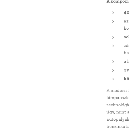
A kompozit
40
az
ko
so
zá
ha
a 
gy
kö
A modern L
lámpaoszlo
technológi
úgy, mint 
autópályák
benzinkuta