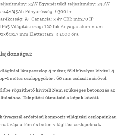
eljesítmény: 35W Egyenértékű teljesítmény: 240W
: 6.4V/45Ah Fényerősség: 6300 lm
arékosság: A+ Garancia: 3 év CRI: min.70 IP
 IP65 Világítási szög: 120 fok Anyaga: aluminium
0x360x17 mm Élettartam: 35.000 óra
ulajdonságai:
ilágítási lámpaoszlop 4 méter, földhüvelyes kivitel, 4
op+1 méter oszlopgyökér . 60 mm csúcsátmérővel.
öldbe rögzíthető kivitel! Nem szükséges betonozás az
állításához. Telepítési útmutató a képek között
 üvegszál erősítésű kompozit világítási oszlopainkat
,
rnatívája a fém és beton világítási oszlopoknak.