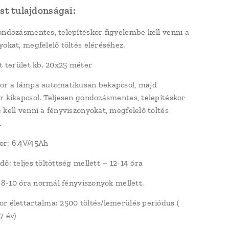
t tulajdonságai:
ondozásmentes, telepítéskor figyelembe kell venni a
yokat, megfelelő töltés eléréséhez.
tt terület kb. 20x25 méter
or a lámpa automatikusan bekapcsol, majd
r kikapcsol. Teljesen gondozásmentes, telepítéskor
 kell venni a fényviszonyokat, megfelelő töltés
.
or: 6.4V/45Ah
ő: teljes töltöttség mellett ~ 12-14 óra
: 8-10 óra normál fényviszonyok mellett.
r élettartalma: 2500 töltés/lemerülés periódus (
7 év)