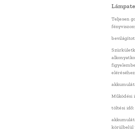
Lámpates
Teljesen g
fényviszon
bevilágíto
Szürkületk
alkonyatko
figyelembe
eléréséhez
akkumulát
Működési id
töltési idő
akkumuláto
körülbelül 