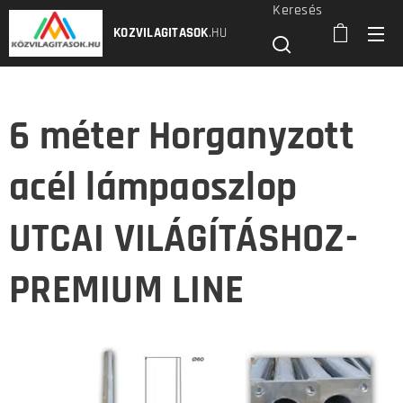
Keresés
KOZVILAGITASOK
.HU
6 méter Horganyzott
acél lámpaoszlop
UTCAI VILÁGÍTÁSHOZ-
PREMIUM LINE