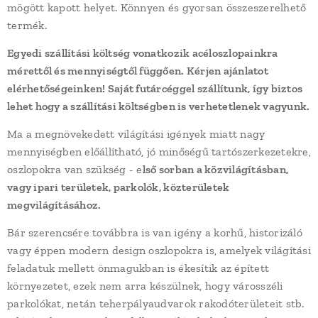
mögött kapott helyet. Könnyen és gyorsan összeszerelhető
termék.
Egyedi szállítási költség vonatkozik acéloszlopainkra
mérettől és mennyiségtől függően. Kérjen ajánlatot
elérhetőségeinken! Saját futárcéggel szállítunk, így biztos
lehet hogy a szállítási költségben is verhetetlenek vagyunk.
Ma a megnövekedett világítási igények miatt nagy
mennyiségben előállítható, jó minőségű tartószerkezetekre,
oszlopokra van szükség - e
lső sorban a közvilágításban,
vagy ipari területek, parkolók, közterületek
megvilágításához.
Bár szerencsére továbbra is van igény a korhű, historizáló
vagy éppen modern design oszlopokra is, amelyek világítási
feladatuk mellett önmagukban is ékesítik az épített
környezetet, ezek nem arra készülnek, hogy városszéli
parkolókat, netán teherpályaudvarok rakodóterületeit stb.