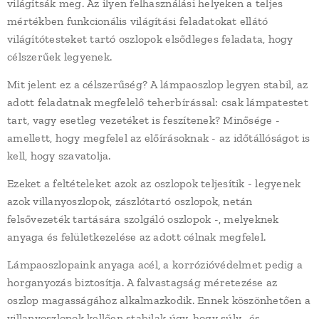
világítsák meg. Az ilyen felhasználási helyeken a teljes
mértékben funkcionális világítási feladatokat ellátó
világítótesteket tartó oszlopok elsődleges feladata, hogy
célszerűek legyenek.
Mit jelent ez a célszerűség? A lámpaoszlop legyen stabil, az
adott feladatnak megfelelő teherbírással: csak lámpatestet
tart, vagy esetleg vezetéket is feszítenek? Minősége -
amellett, hogy megfelel az előírásoknak - az időtállóságot is
kell, hogy szavatolja.
Ezeket a feltételeket azok az oszlopok teljesítik - legyenek
azok villanyoszlopok, zászlótartó oszlopok, netán
felsővezeték tartására szolgáló oszlopok -, melyeknek
anyaga és felületkezelése az adott célnak megfelel.
Lámpaoszlopaink anyaga acél, a korrózióvédelmet pedig a
horganyozás biztosítja. A falvastagság méretezése az
oszlop magasságához alkalmazkodik. Ennek köszönhetően a
villanyoszlopok kellően stabilak úgy, hogy súly- és