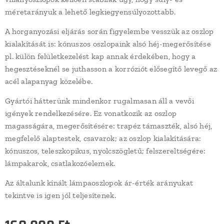
méretarányuk a lehető legkiegyensúlyozottabb.
A horganyozási eljárás során figyelembe vesszük az oszlop
kialakítását is: kónuszos oszlopaink alsó héj-megerősítése
pl. külön felületkezelést kap annak érdekében, hogy a
hegesztéseknél se juthasson a korróziót elősegítő levegő az
acél alapanyag közelébe.
Gyártói hátterünk mindenkor rugalmasan áll a vevői
igények rendelkezésére. Ez vonatkozik az oszlop
magasságára, megerősítésére: trapéz támaszték, alsó héj,
megfelelő alaptestek, csavarok; az oszlop kialakítására:
kónuszos, teleszkopikus, nyolcszögletű; felszereltségére:
lámpakarok, csatlakozóelemek.
Az általunk kínált lámpaoszlopok ár-érték arányukat
tekintve is igen jól teljesítenek.