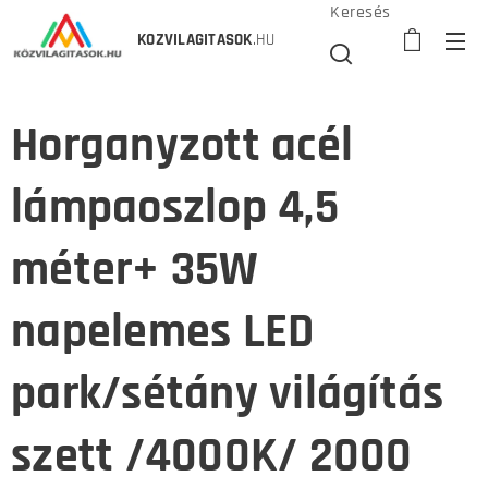
Keresés
KOZVILAGITASOK
.HU
Horganyzott acél
lámpaoszlop 4,5
méter+ 35W
napelemes LED
park/sétány világítás
szett /4000K/ 2000