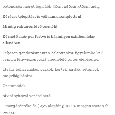
betonozási méret legalább 40cm x40cm x50cm mély.
Kérésre telepítést is vállalunk kompletten!
Mindig raktáron lévő termék!
Kérhető akár por festve is bármilyen színben felár
ellenében.
Teljesen gondozásmentes, telepítéskor figyelembe kell
venni a fényviszonyokat, megfelelő töltés eléréséhez.
Ideális felhasználás: parkok, kertek, járdák, sétányok
megvilágítására.
Üzemmódok:
távirányítóval vezérelhető
- mozgásérzékelős ( 25% alapfény, 100 % mozgás esetén fél
percig)