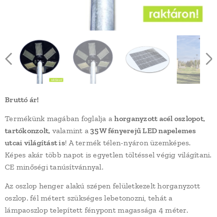
Bruttó ár!
Termékünk magában foglalja a
horganyzott acél oszlopot,
tartókonzolt,
valamint a
35 W fényerejű LED napelemes
utcai világítást is
! A termék télen-nyáron üzemképes.
Képes akár több napot is egyetlen töltéssel végig világítani.
CE minőségi tanúsítvánnyal.
Az oszlop henger alakú szépen felületkezelt horganyzott
oszlop. fél métert szükséges lebetonozni, tehát a
lámpaoszlop telepített fénypont magassága 4 méter.