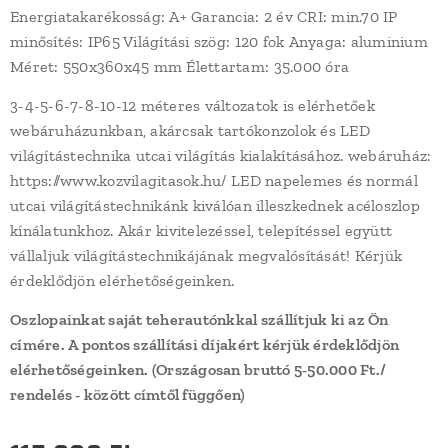
Energiatakarékosság: A+ Garancia: 2 év CRI: min.70 IP
minősítés: IP65 Világítási szög: 120 fok Anyaga: aluminium
Méret: 550x360x45 mm Élettartam: 35.000 óra
3-4-5-6-7-8-10-12 méteres változatok is elérhetőek
webáruházunkban, akárcsak tartókonzolok és LED
világítástechnika utcai világítás kialakításához. webáruház:
https://www.kozvilagitasok.hu/ LED napelemes és normál
utcai világítástechnikánk kiválóan illeszkednek acéloszlop
kínálatunkhoz. Akár kivitelezéssel, telepítéssel együtt
vállaljuk világítástechnikájának megvalósítását! Kérjük
érdeklődjön elérhetőségeinken.
Oszlopainkat saját teherautónkkal szállítjuk ki az Ön
címére. A pontos szállítási díjakért kérjük érdeklődjön
elérhetőségeinken. (Országosan bruttó 5-50.000 Ft./
rendelés - között címtől függően)