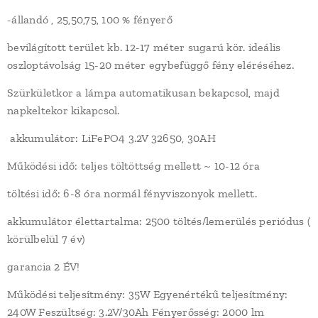
-állandó , 25,50,75, 100 % fényerő
bevilágított terület kb. 12-17 méter sugarú kör. ideális
oszloptávolság 15-20 méter egybefüggő fény eléréséhez.
Szürkületkor a lámpa automatikusan bekapcsol, majd
napkeltekor kikapcsol.
akkumulátor: LiFePO4 3.2V 32650, 30AH
Működési idő: teljes töltöttség mellett ~ 10-12 óra
töltési idő: 6-8 óra normál fényviszonyok mellett.
akkumulátor élettartalma: 2500 töltés/lemerülés periódus (
körülbelül 7 év)
garancia 2 ÉV!
Működési teljesítmény: 35W Egyenértékű teljesítmény:
240W Feszültség: 3.2V/30Ah Fényerősség: 2000 lm