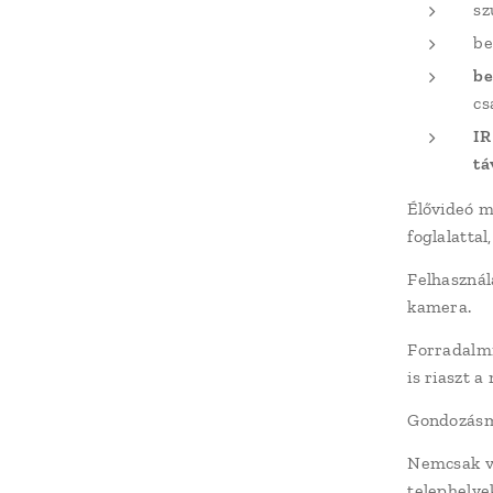
sz
be
be
cs
IR
tá
Élővideó 
foglalattal
Felhasznál
kamera.
Forradalmi
is riaszt 
Gondozásm
Nemcsak va
telephelye