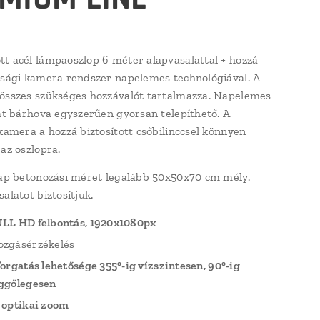
t acél lámpaoszlop 6 méter alapvasalattal + hozzá
nsági kamera rendszer napelemes technológiával. A
összes szükséges hozzávalót tartalmazza. Napelemes
hát bárhova egyszerűen gyorsan telepíthető. A
 kamera a hozzá biztosított csőbilinccsel könnyen
az oszlopra.
lap betonozási méret legalább 50x50x70 cm mély.
alatot biztosítjuk.
LL HD felbontás, 1920x1080px
zgásérzékelés
forgatás lehetősége 355°-ig vízszintesen, 90°-ig
ggőlegesen
 optikai zoom