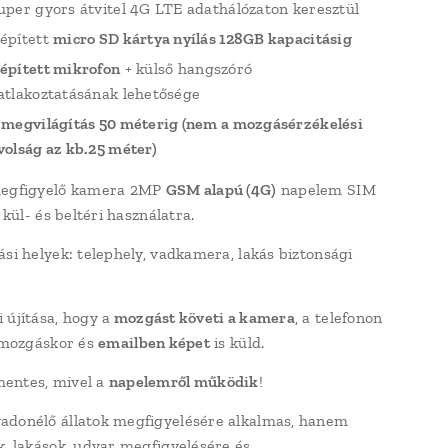
uper gyors átvitel 4G LTE adathálózaton keresztül
épített
micro SD kártya nyílás
128GB kapacitásig
épített mikrofon
+ külső hangszóró
atlakoztatásának lehetősége
 megvilágítás 50 méterig (nem a mozgásérzékelési
volság az kb.25 méter)
megfigyelő kamera 2MP
GSM alapú (4G)
napelem SIM
, kül- és beltéri használatra.
ási helyek: telephely, vadkamera, lakás biztonsági
 újítása, hogy a
mozgást követi a kamera
, a telefonon
a mozgáskor és
emailben képet
is küld.
entes, mivel a
napelemről
működik
!
donélő állatok megfigyelésére alkalmas, hanem
k, lakások, udvar megfigyelésére és