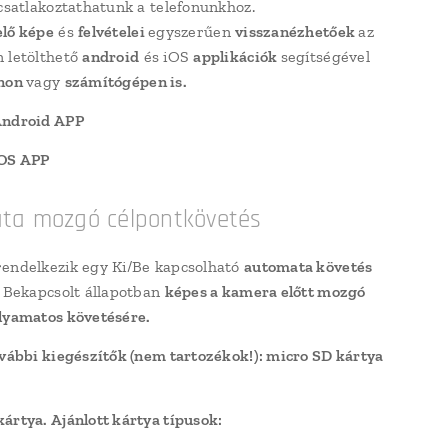
 csatlakoztathatunk a telefonunkhoz.
elő képe
és
felvételei
egyszerűen
visszanézhetőek
az
 letölthető
android
és iOS
applikációk
segítségével
onon
vagy
számítógépen is.
Android APP
iOS APP
ta mozgó célpontkövetés
endelkezik egy Ki/Be kapcsolható
automata követés
. Bekapcsolt állapotban
képes a kamera előtt mozgó
lyamatos követésére.
ovábbi kiegészítők (nem tartozékok!): micro SD kártya
kártya.
Ajánlott kártya típusok: