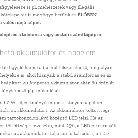
figyelésére is pl. méhészetek vagy illegális
kótelepeket is megfigyelhetünk és
ÉLŐBEN
a valós idejű képe
t.
elepítés a telefonra vagy asztali számítógépre.
thető akkumulátor és napelem
ő térfigyelő kamera bárhol felszerelhető, még olyan
 helyekre is, ahol hiányzik a stabil áramforrás és az
A beépített 20 Amperes akkumulátor akár 60 órán át
 a fényképezőgép működését.
 60 W teljesítményű monokristályos napelem
ltölti az akkumulátort. Az akkumulátor töltöttségi
 fém tartókonzolon lévő középső LED jelzi. Ha az
r töltöttsége kevesebb, mint 25%, a LED pirosra vált
 Amikor az akkumulátor teljesen feltöltődött, a LED