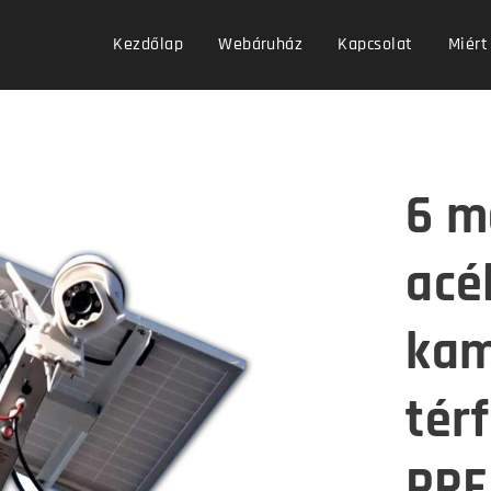
Kezdőlap
Webáruház
Kapcsolat
Miért
6 m
acé
kam
tér
PRE