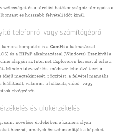
ávszélességet és a tárolási hatékonyságot; támogatja a
bontást és hosszabb felvételi időt kínál.
yító telefonról vagy számítógépről
I kamera kompatibilis a
CamHi
alkalmazással
 iOS) és a
HiP2P
alkalmazással (Windows). Ezenkívül a
címe alapján az Internet Exploreren keresztül érheti
át. Minden távvezérlési módszer lehetővé teszi a
s idejű megtekintését, rögzítést, a felvétel manuális
s leállítását, valamint a hálózati, videó- ​​vagy
tások elvégzését.
rzékelés és alakérzékelés
gi szint növelése érdekében a kamera olyan
okat használ, amelyek összehasonlítják a képeket,