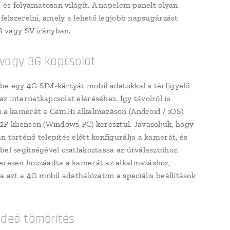
t, és folyamatosan világít. A napelem panelt olyan
l felszerelni, amely a lehető legjobb napsugárzást
 S vagy SV irányban.
vagy 3G kapcsolat
be egy 4G SIM-kártyát mobil adatokkal a térfigyelő
z internetkapcsolat eléréséhez. Így távolról is
i a kamerát a CamHi alkalmazáson (Android / iOS)
2P kliensen (Windows PC) keresztül. Javasoljuk, hogy
n történő telepítés előtt konfigurálja a kamerát, és
bel segítségével csatlakoztassa az útválasztóhoz.
eresen hozzáadta a kamerát az alkalmazáshoz,
a azt a 4G mobil adathálózaton a speciális beállítások
ideó tömörítés