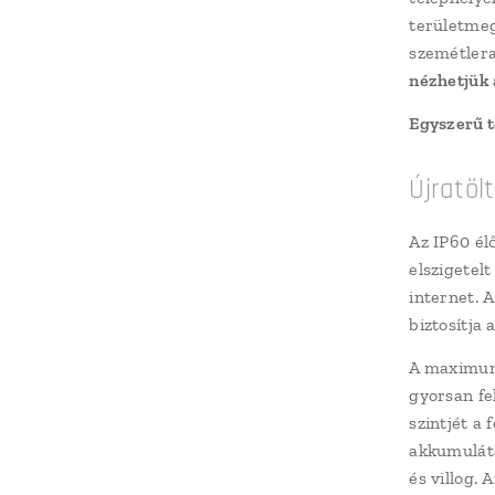
területmeg
szemétlera
nézhetjük 
Egyszerű t
Újratöl
Az IP60 él
elszigetelt
internet. 
biztosítja
A maximum
gyorsan fe
szintjét a
akkumuláto
és villog.