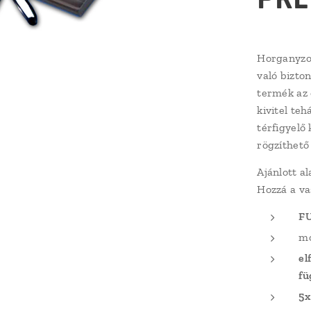
Horganyzot
való bizto
termék az 
kivitel te
térfigyelő
rögzíthető 
Ajánlott a
Hozzá a vas
FU
mo
el
fü
5x