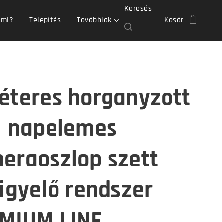
Keresés
 mi?
Telepítés
Továbbiak
Kosár
éteres horganyzott
l napelemes
eraoszlop szett
figyelő rendszer
MIUM LINE