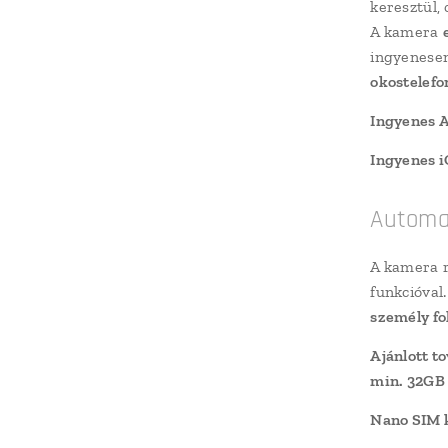
keresztül,
A kamera
ingyenesen
okostelef
Ingyenes 
Ingyenes 
Automa
A kamera r
funkcióval
személy fo
Ajánlott t
min. 32GB
Nano SIM 