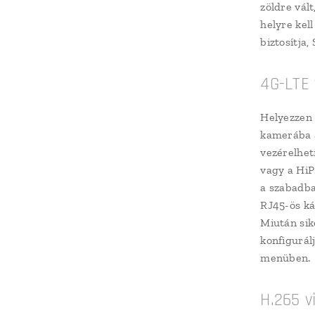
zöldre vál
helyre kel
biztosítja,
4G-LTE 
Helyezzen 
kamerába a
vezérelhet
vagy a HiP
a szabadba
RJ45-ös ká
Miután sik
konfigurálj
menüben.
H.265 v