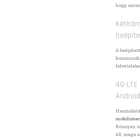
hogy azono
Kétirán
beépít
A beépítet
kommunikác
felvételek
4G-LTE 
Android
Használat
mobilinter
Könnyen üz
áll, maga 