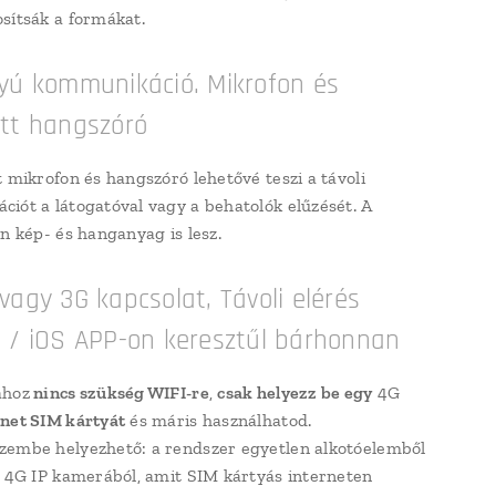
sítsák a formákat.
yú kommunikáció. Mikrofon és
ett hangszóró
t mikrofon és hangszóró lehetővé teszi a távoli
iót a látogatóval vagy a behatolók elűzését. A
en kép- és hanganyag is lesz.
vagy 3G kapcsolat, Távoli elérés
 / iOS APP-on keresztűl bárhonnan
ához
nincs szükség WIFI-re
,
csak helyezz be egy
4G
net SIM kártyát
és máris használhatod.
embe helyezhető: a rendszer egyetlen alkotóelemből
a 4G IP kamerából, amit SIM kártyás interneten