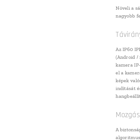
Növeli a s
nagyobb fel
Távirán
Az IP60 IP
(Android /
kamera IP-
el a kamer
képek való
indítását é
hangbeállí
Mozgásé
A biztonsá
algoritmus