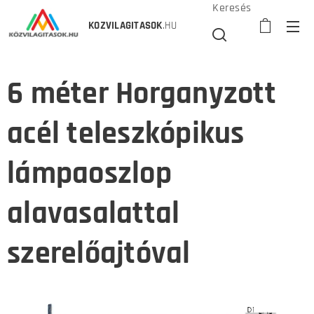
Keresés
KOZVILAGITASOK
.HU
6 méter Horganyzott
acél teleszkópikus
lámpaoszlop
alavasalattal
szerelőajtóval