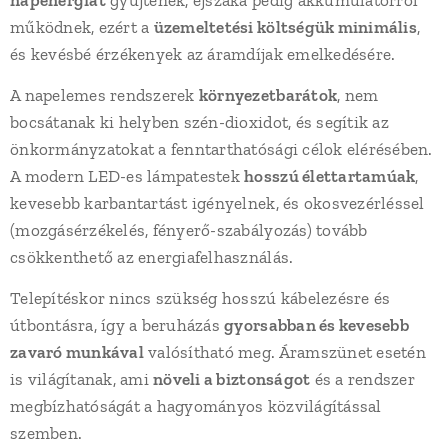
napenergiát
gyűjtenek, éjszaka pedig akkumulátorról
működnek, ezért a
üzemeltetési költségük minimális
,
és kevésbé érzékenyek az áramdíjak emelkedésére.
A napelemes rendszerek
környezetbarátok
, nem
bocsátanak ki helyben szén-dioxidot, és segítik az
önkormányzatokat a fenntarthatósági célok elérésében.
A modern LED-es lámpatestek
hosszú élettartamúak
,
kevesebb karbantartást igényelnek, és okosvezérléssel
(mozgásérzékelés, fényerő-szabályozás) tovább
csökkenthető az energiafelhasználás.
Telepítéskor nincs szükség hosszú kábelezésre és
útbontásra, így a beruházás
gyorsabban és kevesebb
zavaró munkával
valósítható meg. Áramszünet esetén
is világítanak, ami
növeli a biztonságot
és a rendszer
megbízhatóságát a hagyományos közvilágítással
szemben.